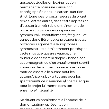
gestes/gestuelles en boxing_action
permanente. Mais une danse non
chorégraphiée dans un carcan_partition
strict. L’une des forces_majeures du projet
réside, entres autres, dans cette impression
d’assister à un véritable entraînement de
boxe: les corps, gestes, respirations,
rythmes, voix, essoufflements, fatigues… et
transes des différent.e.x.s protagonist.e.x.s
boxantes s’égrènent à leurs propres
rythmes naturels, éminemment portés par
cette musique quasi-salvatrice, une
musique dépassant la simple « bande-son
accompagnatrice d’un entraînement sportif
» mais qui devient, au contraire une force-
motrice essentielle autant pour les
acteurs/trice.x.s boxantes que pour les
spectateur/trice.x.s-auditeur/trice.x.s. et que
pour le projet lui-même dans son
ensemble/intégralité.
Se situant volontairement à l’opposé de la
démonstration/représentation