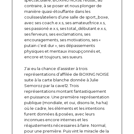
spectaculaire, BOXING NOISE réussit, au
contraire, à se poser et nous plonger de
manière quasi-étouffante dans les
coulisses/ateliers d’une salle de sport_boxe,
avec ses coach.e.x.s, ses amateur/trice.x.s,
ses passioné.e.x.s, ses total_débutant.e.x.s,
ses ferveurs, ses exclamations, ses
encouragements, ses motivations, ses «
putain c’est dur », ses dépassements
physiques et mentaux insoupçonnés et,
encore et toujours, ses sueurs.
J’ai eu la chance d’assister à trois
représentations d’affilée de BOXING NOISE
suite à la carte blanche donnée à Julie
Semoroz par la cave12. Trois
représentations montant fantastiquement
en puissance. Une première représentation
publique (mondiale, et oui, disons-le, ha ha)
où le cadre, les éléments et les intentions
furent données & posées, avec leurs
inconnues encore internes et les
réajustements nécessaires à faire. Normal,
pour une première. Puis vint le miracle de la