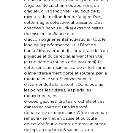
Angoisse de cracher mes poumons, de
craquer, d’ »abandonner » au bout de 15
minutes, de m’effondrer de fatigue. Puis,
cette magie, collective, ahurissante. Des
coaches (Chanou & Erika) extraordinaires
de mise en confiance et «
d’accompagnements/motivations » tout le
long de la performance. Puis l’état de
trance/dépassement de soi, pur, au-delà du
physique et du cérébral, arrivant très vite
(au troisième « round » déjà pour moi). Et
cette sensation, sur_puissante et fortissime
d’être littéralement porté et soutenu par la
musique et le son. Sans vraiment la
discerner. Juste la ressentir. Dans les bras,
les poings, les cuisses, les pieds, les
mouvements, les
droites_gauches_droites_crochets et ces
danses en sparring. Une intensité
dépassante extraordinaire. Où le cerveau-«
refléchi » se met en pause et où toute
objectivité fout le camp. Comme un putain
de trip. Un trip boxe & sound. Un trip