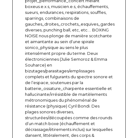
projet_performance_concert mêlant
boxeus.e.x.s, musicien.e.s, échauffements,
sueurs, endurances, respirations, souffles,
sparrings, combinaisons de
gauches_droites_crochets_esquives_gardes
diverses, punching ball, etc, etc…. BOXING
NOISE nous plonge de manière scotchante
et aimantante au sein d’une spirale
sonico_physique au sens le plus
intensément propre du terme. Deux
électroniciennes (Julie Semoroz & Emma
Souharce) en
bizutages/parasitages/emplissages
complets et fulgurants du spectre sonore et
de l’espace, soutenues par la
batterie_ossature_charpente essentielle et
hallucinante/irrésistible de martèlements
métronomiques du phénoménal de
résistance (physique) Cyril Bondi. Des
plages sonores diverses,
structurées/découpées comme des rounds
d’un match boxe (échauffement et
décrassage/étirements inclus) sur lesquelles
dansent, littéralement, des corps &