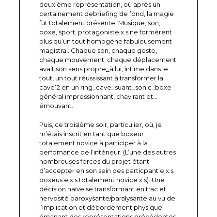
deuxième représentation, où après un
certainement debriefing de fond, la magie
fut totalement présente. Musique, son,
boxe, sport, protagoniste.x.s ne formèrent
plus qu’un tout homogène fabuleusement
magistral. Chaque son, chaque geste,
chaque mouvement, chaque déplacement
avait son sens propre_à lui, intime dans le
tout, un tout réussissant à transformer la
cave12 en un ring_cave_suant_sonic_boxe
général impressionnant, chavirant et…
émouvant.
Puis, ce troisième soir, particulier, où, je
m’étais inscrit en tant que boxeur
totalement novice à participer à la
perfomance de l’intérieur. (L’une des autres
nombreuses forces du projet étant
d’accepter en son sein des particpant.e.x.s
boxeus.e.x.s totalement novice.x.s). Une
décision naïve se transformant en trac et
nervosité paroxysante/paralysante au vu de
l’implication et débordement physique
émanant des représentations précédentes.